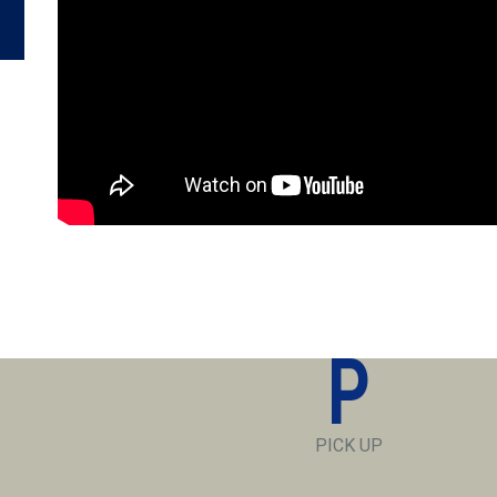
P
PICK UP