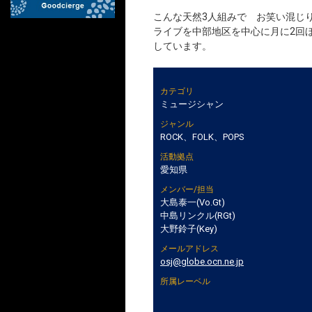
こんな天然3人組みで お笑い混じ
ライブを中部地区を中心に月に2回
しています。
カテゴリ
ミュージシャン
ジャンル
ROCK、FOLK、POPS
活動拠点
愛知県
メンバー/担当
大島泰一(Vo.Gt)
中島リンクル(RGt)
大野鈴子(Key)
メールアドレス
osj@globe.ocn.ne.jp
所属レーベル