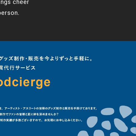
ings cheer
person.