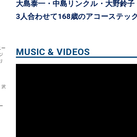
大島泰一・中島リンクル・大野鈴
3人合わせて168歳のアコーステッ
ニー
MUSIC & VIDEOS
ジ
リ
・沢
ー