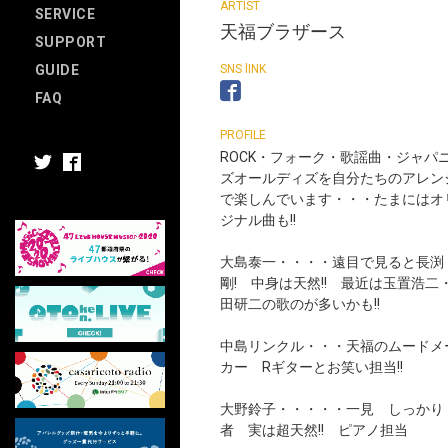
SERVICE
天福ブラザース
SUPPORT
GUIDE
FAQ
ROCK・フォーク・歌謡曲・ジャパ
ズオールディズを自分たちのアレン
で楽しんでいます・・・たまにはオ
ジナル曲も!!
大島泰一・・・・遠目で見ると長渕
剛! 中身は天然!! 最近は玉置浩二
田研二の歌のが多いかも!!
中島リンクル・・・天福のムードメ
カー Rギターとお笑い担当!!
大野鈴子・・・・・一見 しっかり
者 実は超天然!! ピアノ担当