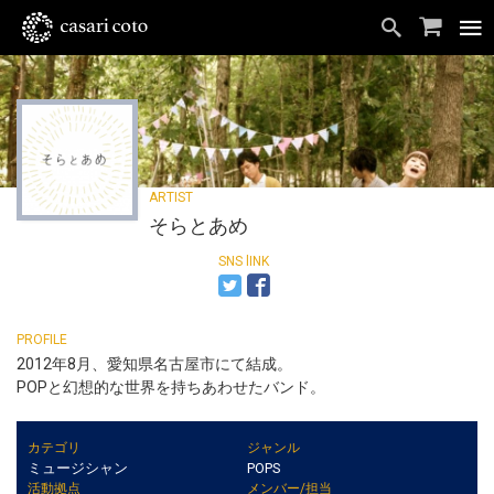
そらとあめ
2012年8月、愛知県名古屋市にて結成。
POPと幻想的な世界を持ちあわせたバンド。
カテゴリ
ジャンル
ミュージシャン
POPS
活動拠点
メンバー/担当