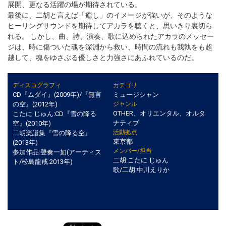
展開、更なる活躍の場が期待されている。
最後に、二胡と言えば「癒し」のイメージが強いが、そのような
ヒーリングサウンドを期待してアカラを聴くと、思いきり裏切ら
れる。 しかし、曲、詩、演奏、歌に込められたアカラのメッセー
ジは、時に傷ついた魂を深淵から救い、時間の流れも我執をも超
越して、魂をゆさぶる優しさと力強さにあふれているのだ。
ディスコグラフィ
カテゴリ
CD『ムダイ』(2009年)/『無言
ミュージシャン
の空』(2012年)
ジャンル
OTHER、オリエンタル、オルタ
こたに じゅん:CD『雪の降る
ナティブ
空』(2010年)
活動拠点
二胡楽譜集『雪の降る空』
東京都
(2013年)
メンバー/担当
参加作品:聲奏一如(アーティス
二胡:こたに じゅん
ト/松島龍戒 2013年)
歌/二胡:中川えりか