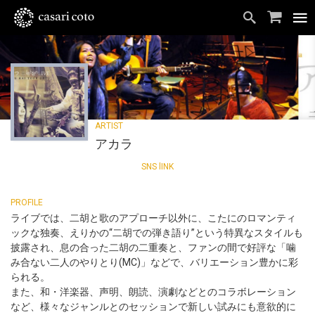
アカラ
ライブでは、二胡と歌のアプローチ以外に、こたにのロマンティ
ックな独奏、えりかの“二胡での弾き語り”という特異なスタイルも
披露され、息の合った二胡の二重奏と、ファンの間で好評な「噛
み合ない二人のやりとり(MC)」などで、バリエーション豊かに彩
られる。
また、和・洋楽器、声明、朗読、演劇などとのコラボレーション
など、様々なジャンルとのセッションで新しい試みにも意欲的に