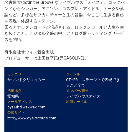
名古屋大須のIn the Groove なライブハウス「オイス」。ロックバ
ンドからシンガー、アニソン、コスプレ・アイドル、トークや落
語など、多様なサブカルチャーと生の音楽、今ここに生きる自己
を表現・体感するステージ。
回るアナログレコードが想起させる、ロックンロールと人生を生
き抜くこと。デジタル全盛の中、アナログ盤カッティングサービ
スを開始。
有限会社オウィス音楽出版
プロデューサーは上田修平氏(元GASOLINE)。
カテゴリ
ジャンル
サウンドクリエイター
OTHER、ステージ上で表現でき
ること全て
活動拠点
メンバー/担当
愛知県
ライブハウスオイス
メールアドレス
所属レーベル
oys@bd.wakwak.com
公式サイト
http://www.oys-records.com