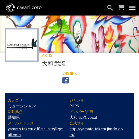
大和 武流
カテゴリ
ジャンル
ミュージシャン
POPS
活動拠点
メンバー/担当
愛知県
大和 武流 vocal
メールアドレス
公式サイト
yamato.takeru.official.site@gm
http://yamato-takeru.jimdo.co
ail.com
m/