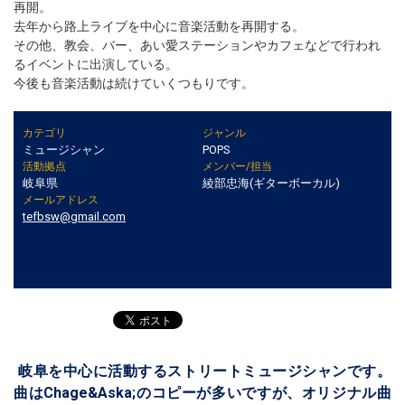
再開。
去年から路上ライブを中心に音楽活動を再開する。
その他、教会、バー、あい愛ステーションやカフェなどで行われ
るイベントに出演している。
今後も音楽活動は続けていくつもりです。
カテゴリ
ジャンル
ミュージシャン
POPS
活動拠点
メンバー/担当
岐阜県
綾部忠海(ギターボーカル)
メールアドレス
tefbsw@gmail.com
岐阜を中心に活動するストリートミュージシャンです。
曲はChage&Aska;のコピーが多いですが、オリジナル曲