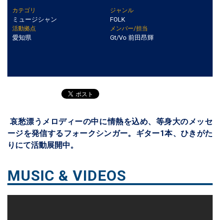
カテゴリ
ジャンル
ミュージシャン
FOLK
活動拠点
メンバー/担当
愛知県
Gt/Vo 前田昂輝
哀愁漂うメロディーの中に情熱を込め、等身大のメッセ
ージを発信するフォークシンガー。ギター1本、ひきがた
りにて活動展開中。
MUSIC & VIDEOS