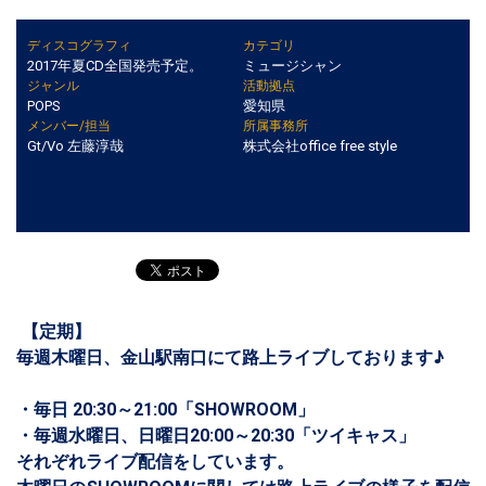
ディスコグラフィ
カテゴリ
2017年夏CD全国発売予定。
ミュージシャン
ジャンル
活動拠点
POPS
愛知県
メンバー/担当
所属事務所
Gt/Vo 左藤淳哉
株式会社office free style
【定期】
毎週木曜日、金山駅南口にて路上ライブしております♪
・毎日 20:30～21:00「SHOWROOM」
・毎週水曜日、日曜日20:00～20:30「ツイキャス」
それぞれライブ配信をしています。