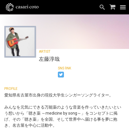
左藤淳哉
愛知県名古屋市出身の現役大学生シンガーソングライター。
みんなを元気にできる万能薬のような音楽を作っていきたいとい
う想いから「聴き薬 ～medicine by song～」をコンセプトに掲
げ、その「聴き薬」を全国、そして世界中へ届ける事を夢に抱
き、名古屋を中心に活動中。