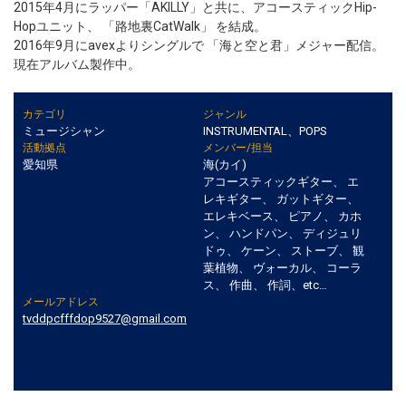
2015年4月にラッパー「AKILLY」と共に、アコースティックHip-
Hopユニット、 「路地裏CatWalk」 を結成。
2016年9月にavexよりシングルで 「海と空と君」メジャー配信。
現在アルバム製作中。
カテゴリ
ジャンル
ミュージシャン
INSTRUMENTAL、POPS
活動拠点
メンバー/担当
愛知県
海(カイ)
アコースティックギター、 エ
レキギター、 ガットギター、
エレキベース、 ピアノ、 カホ
ン、 ハンドパン、 ディジュリ
ドゥ、 ケーン、 ストーブ、 観
葉植物、 ヴォーカル、 コーラ
ス、 作曲、 作詞、etc…
メールアドレス
tvddpcfffdop9527@gmail.com