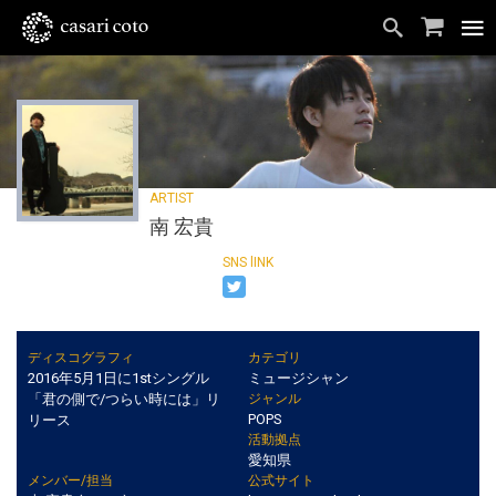
南 宏貴
ディスコグラフィ
カテゴリ
2016年5月1日に1stシングル
ミュージシャン
「君の側で/つらい時には」リ
ジャンル
POPS
リース
活動拠点
愛知県
メンバー/担当
公式サイト