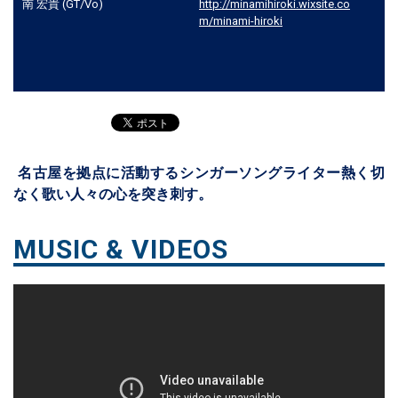
南 宏貴 (GT/Vo)
http://minamihiroki.wixsite.co
m/minami-hiroki
名古屋を拠点に活動するシンガーソングライター熱く切
なく歌い人々の心を突き刺す。
MUSIC & VIDEOS