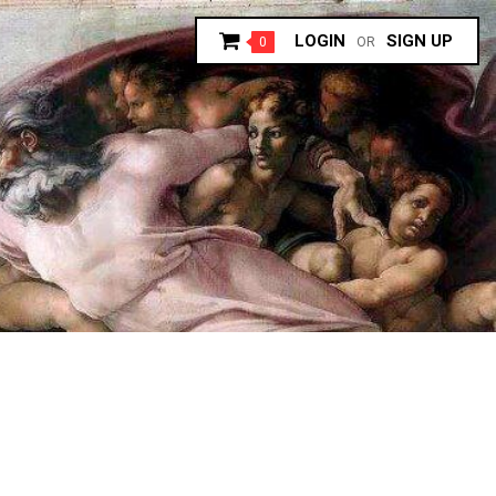
LOGIN
SIGN UP
0
OR