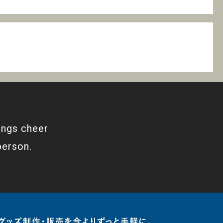
ings cheer
person.