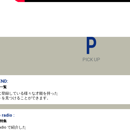
P
PICK UP
ND:
一覧
oto に登録している様々な才能を持った
トを見つけることができます。
 radio :
特集
o radio で紹介した