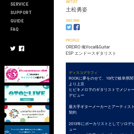
SERVICE
土松勇姿
SUPPORT
GUIDE
FAQ
OREIRO 俺Vocal&Guitar
ESP エンドースギタリスト
ディスコグラフィ
ROCKに夢をのせて、10代で岐阜県関
より上京
ヒビキメロヲのギタリストでメジャ
デビュー
最大手ギターメーカーとアーティス
契約
2013年にボーカリストとしてソロデ
ュー