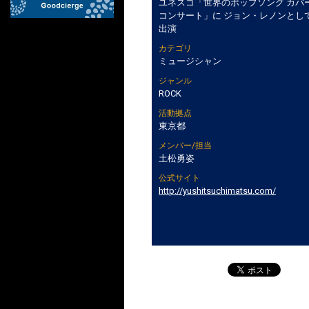
ユネスコ「世界のポップソング カバ
コンサート」に ジョン・レノンとし
出演
カテゴリ
ミュージシャン
ジャンル
ROCK
活動拠点
東京都
メンバー/担当
土松勇姿
公式サイト
http://yushitsuchimatsu.com/