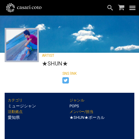
★SHUN★
カテゴリ
ジャンル
ミュージシャン
POPS
活動拠点
メンバー/担当
愛知県
★SHUN★ボーカル