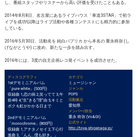
し、番組スタッフやリスナーから高い評価を受けたこともある。
2014年8月8日、名古屋にあるライブハウス「車道3STAR」で初ラ
イブを成功!以降はライブ活動や各種コンテストにも精力的に参加
している。
2016年5月30日、活動名を 純白パプリカ から本名の 重永柊弥 (し
げながとうや) に改め、新たな一歩を踏み出す。
2016年には、3度の自主企画レコ発イベントを成功させた。
ディスコグラフィ
カテゴリ
1stデモミニアルバム
ミュージシャン
「pure white」(500円)
ジャンル
POPS
収録曲 1,恋の病 2,笑ってて 3,午
活動拠点
前4時 4,“生”きる“理”由 5,キミと
愛知県
ボク 6,虹がかかる日まで
メンバー/担当
重永 柊弥 (Vo&Gt)
2ndデモミニアルバム
公式サイト
「monochrome」(800円)
http://toya-shigenaga.jp/
収録曲 1,アナタノセイ 2,下心行
進曲 3,「んん…僕も好き。」