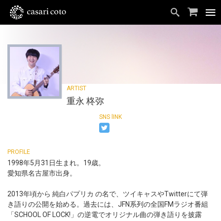
重永 柊弥
1998年5月31日生まれ。19歳。
愛知県名古屋市出身。
2013年頃から 純白パプリカ の名で、ツイキャスやTwitterにて弾
き語りの公開を始める。過去には、JFN系列の全国FMラジオ番組
「SCHOOL OF LOCK!」の逆電でオリジナル曲の弾き語りを披露