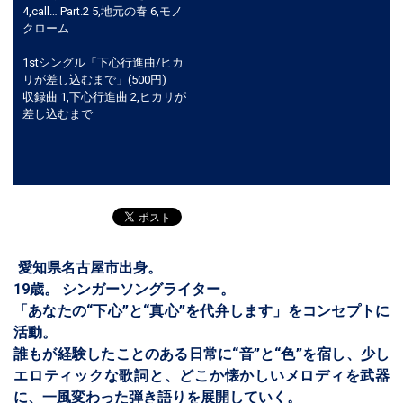
4,call… Part.2 5,地元の春 6,モノ
クローム
1stシングル「下心行進曲/ヒカ
リが差し込むまで」(500円)
収録曲 1,下心行進曲 2,ヒカリが
差し込むまで
愛知県名古屋市出身。
19歳。 シンガーソングライター。
「あなたの“下心”と“真心”を代弁します」をコンセプトに
活動。
誰もが経験したことのある日常に“音”と“色”を宿し、少し
エロティックな歌詞と、どこか懐かしいメロディを武器
に、一風変わった弾き語りを展開していく。