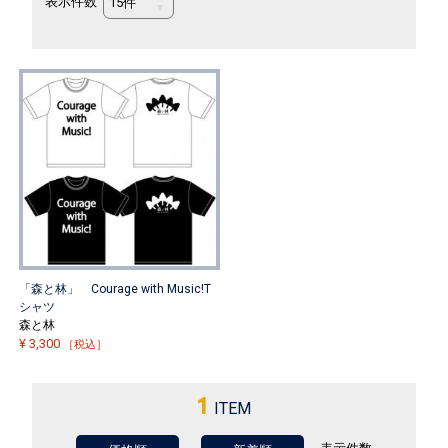
表示件数
「森と林」 Courage with Music!T
シャツ
森と林
¥
3,300
［税込］
1
ITEM