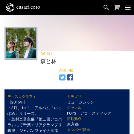
森と林
ディスコグラフィ
カテゴリ
《2016年》
ミュージシャン
・3月、1stミニアルバム「いっ
ジャンル
POPS、アコースティック
ぽめ」リリース。
活動拠点
・島村楽器主催『第二回アコパ
東京都
ラ』にて千葉エリアグランプリ
メンバー/担当
獲得、ジャパンファイナル進