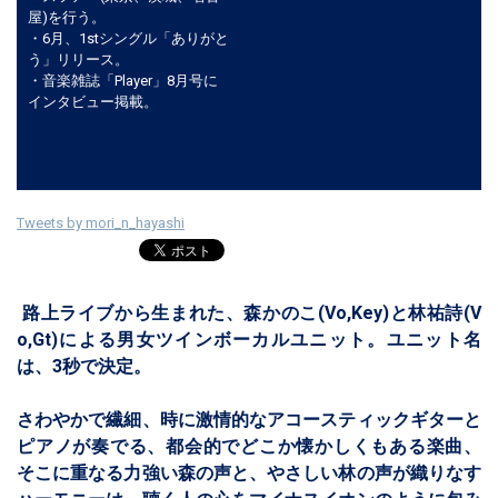
屋)を行う。
・6月、1stシングル「ありがと
う」リリース。
​・音楽雑誌「Player」8月号に
インタビュー掲載。
Tweets by mori_n_hayashi
路上ライブから生まれた、森かのこ(Vo,Key)と林祐詩(V
o,Gt)による男女ツインボーカルユニット。ユニット名
は、3秒で決定。
さわやかで繊細、時に激情的なアコースティックギターと
ピアノが奏でる、都会的でどこか懐かしくもある楽曲、
そこに重なる力強い森の声と、やさしい林の声が織りなす