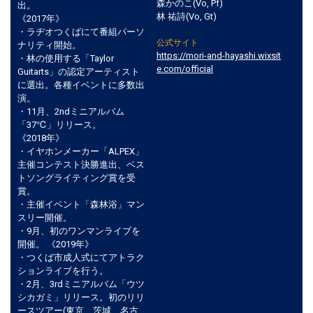
森かのこ(Vo, Pf)
出。
林 祐詩(Vo, Gt)
《2017年》
・ラヂオつくばにて番組パーソ
公式サイト
ナリティ開始。
https://mori-and-hayashi.wixsit
・林の使用する「Taylor
e.com/official
Guitarts」の認定アーティスト
に選出。各種イベントに多数出
演。
・11月、2ndミニアルバム
「37℃」リリース。
《2018年》
・イヤホンメーカー「ALPEX」
主催コンテスト決勝進出、ベス
トソングライティング賞を受
賞。
・主催イベント「森林浴」マン
スリー開催。
・9月、初のワンマンライブを
開催。 《2019年》
・つくば市成人式にてアトラク
ションライブを行う。
・2月、3rdミニアルバム「ウツ
シカガミ」リリース。初のリリ
ースツアー(東京、茨城、名古