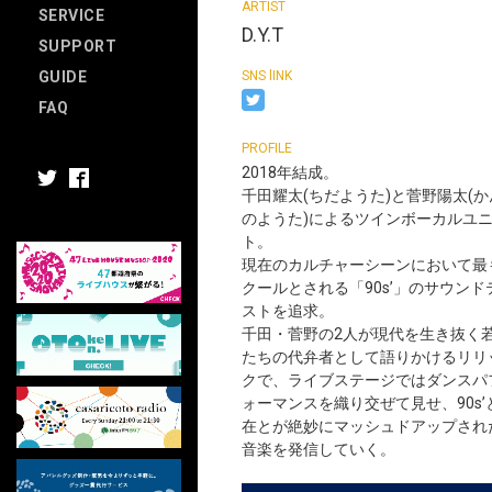
SERVICE
D.Y.T
SUPPORT
GUIDE
FAQ
2018年結成。
千田耀太(ちだようた)と菅野陽太(か
のようた)によるツインボーカルユ
ト。
現在のカルチャーシーンにおいて最
クールとされる「90s’」のサウンド
ストを追求。
千田・菅野の2人が現代を生き抜く
たちの代弁者として語りかけるリリ
クで、ライブステージではダンスパ
ォーマンスを織り交ぜて見せ、90s’
在とが絶妙にマッシュドアップされ
音楽を発信していく。