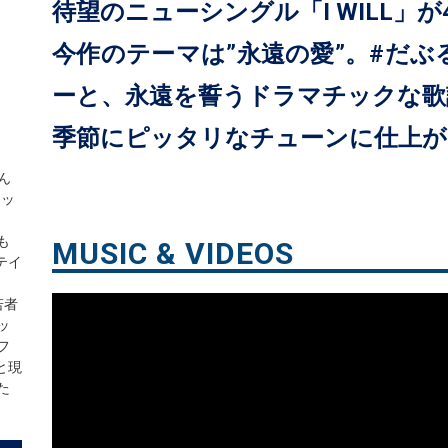
待望のニューシングル「I WILL」
今作のテーマは”永遠の愛”。#だぶ
ーと、永遠を誓うドラマチックな歌
季節にピッタリなチューンに仕上
ん
ニッ
も
MUSIC & VIDEOS
テイ
若者
ッ
フ
と現
た