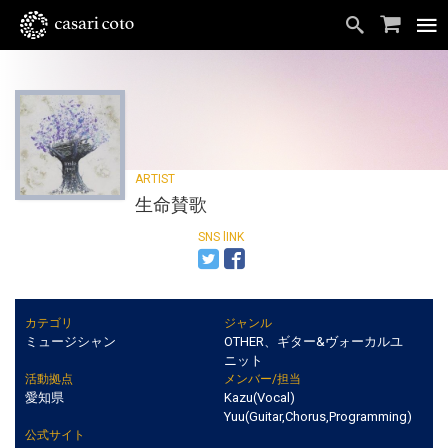
生命賛歌
カテゴリ
ジャンル
ミュージシャン
OTHER、ギター&ヴォーカルユ
ニット
活動拠点
メンバー/担当
愛知県
Kazu(Vocal)
Yuu(Guitar,Chorus,Programming)
公式サイト