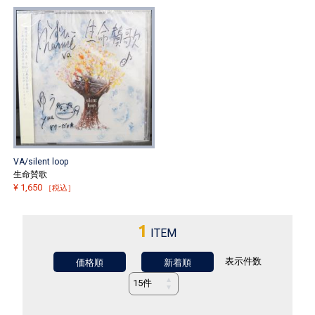
VA/silent loop
生命賛歌
¥
1,650
［税込］
1
ITEM
表示件数
価格順
新着順