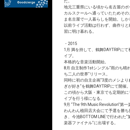
た。
地元三重県にいる頃から名古屋のボ
カルスクールへ通っていたためその
ま名古屋で一人暮らしを開始。しか
以前ライブ活動は行わず、曲作りと
習に明け暮れる。
・2015
1月 満を持して、鶴舞DAYTRIPにて
イブ。
本格的な音楽活動開始。
8月 自主制作1stシングル"雨のち晴
ち二人の世界"リリース。
同時に初の自主企画"3度のメシより
ぎが好き"を鶴舞DAYTRIPにて開催
この頃から大阪・東京でも定期的に
イブを行う様になる。
9月 "The 9th Music Revolution"第
わんわん植田店大会にて予選を勝ち
き、今池BOTTOM LINEで行われた"
楽器ファイナル"に出場する。