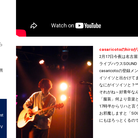
ら
無
st
MV