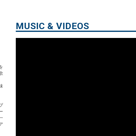
MUSIC & VIDEOS
を
歌
味
ブ
ー
一
ア