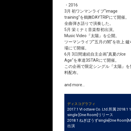
・2016
3月 初ワンマンライブ"image
training"を鶴舞DAYTRIPにて開催。
全曲弾き語りで演奏した。
5月 栄ミナミ音楽祭初出演。
Music Video『太陽』を公開。
ツーマンライブ"五月の闇"を吹上 鑪
場にて開催。
6月 3日間連続自主企画"真夏のIce
Age"を車道3STARにて開催。
この企画で限定シングル『太陽』を
料配布。
and more...
ディスコグラフィ
2017.1 VI octave Co. Ltd.所属 2018.1 1
single [One Room]リリース
2018.1 ねぎぼうずsingle[One Room]
出演