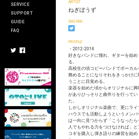
SERVICE
ねぎぼうず
SUPPORT
GUIDE
FAQ
・2012-2014
好きなバンドに憧れ、ギターを始め
る。
高校生の頃コピーバンドでボーカル
務めることになりそれをきっかけに
うことに目覚める。
楽器を始めた頃からオリジナルに興
がありひっそりと曲作りを行ってい
た。
しかしオリジナル楽曲で、更にライ
ハウスでも活動しようというメンバ
は一向に見つからず「こうなったら
人でもやれる力をつけなければ」と
コギを購入し弾き語りの練習を始め