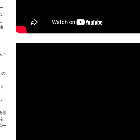
ー
ま
し
練
初ラ
れの
ね
。
ラ
一楽器
抜
第一