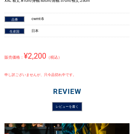
XXL 着丈:81cm/身幅:63cm/肩幅:57cm/袖丈:25cm
cwmt-B
品番
日本
生産国
¥2,200
販売価格：
（税込）
申し訳ございませんが、只今品切れ中です。
REVIEW
レビューを書く