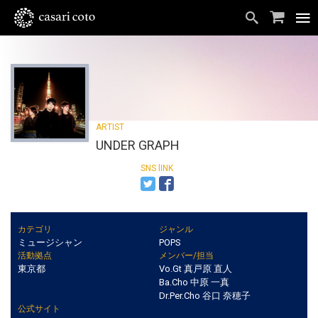
UNDER GRAPH
カテゴリ
ジャンル
ミュージシャン
POPS
活動拠点
メンバー/担当
東京都
Vo.Gt 真戸原 直人
Ba.Cho 中原 一真
Dr.Per.Cho 谷口 奈穂子
公式サイト