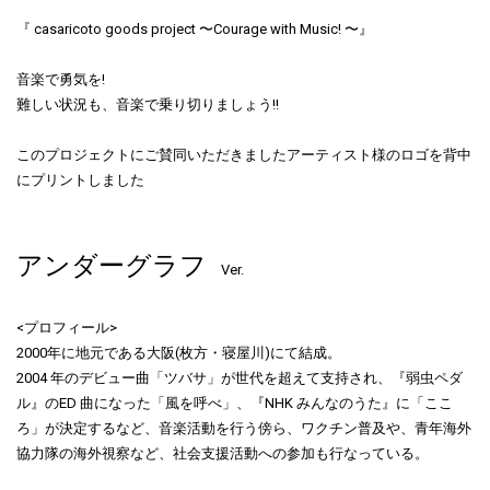
『 casaricoto goods project 〜Courage with Music! 〜』
音楽で勇気を!
難しい状況も、音楽で乗り切りましょう!!
このプロジェクトにご賛同いただきましたアーティスト様のロゴを背中
にプリントしました
アンダーグラフ
Ver.
<プロフィール>
2000年に地元である大阪(枚方・寝屋川)にて結成。
2004 年のデビュー曲「ツバサ」が世代を超えて支持され、『弱虫ペダ
ル』のED 曲になった「風を呼べ」、『NHK みんなのうた』に「ここ
ろ」が決定するなど、音楽活動を行う傍ら、ワクチン普及や、青年海外
協力隊の海外視察など、社会支援活動への参加も行なっている。