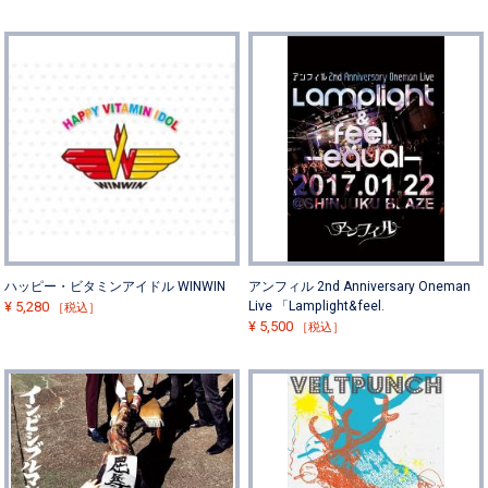
ハッピー・ビタミンアイドル WINWIN
アンフィル 2nd Anniversary Oneman
¥
5,280
Live 「Lamplight&feel.
［税込］
¥
5,500
［税込］