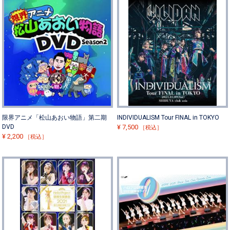
限界アニメ「松山あおい物語」第二期
INDIVIDUALISM Tour FINAL in TOKYO
DVD
¥
7,500
［税込］
¥
2,200
［税込］