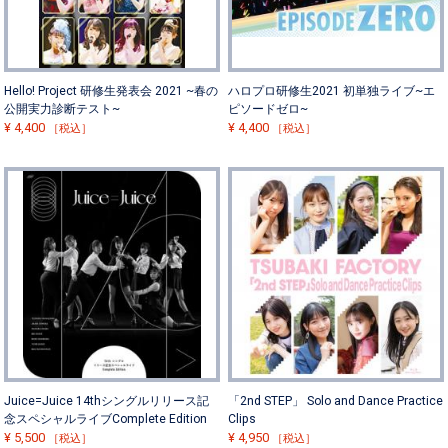
Hello! Project 研修生発表会 2021 ~春の
ハロプロ研修生2021 初単独ライブ~エ
公開実力診断テスト~
ピソードゼロ~
¥
4,400
¥
4,400
［税込］
［税込］
Juice=Juice 14thシングルリリース記
「2nd STEP」 Solo and Dance Practice
念スペシャルライブComplete Edition
Clips
¥
5,500
¥
4,950
［税込］
［税込］