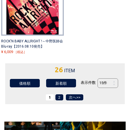
ROCK'N BABY ALLRIGHT !～中野医師会
Blu-ray【2016.08.10発売】
¥
6,009
［税込］
26
ITEM
表示件数
価格順
新着順
1
2
次へ>>