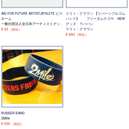
AID FOR FUTURE ARTIST,ATHLETE ピス
リリィ・クラウン 【リバーシブルゴム
ネーム
バンド】 フリーダムナゴヤ NEW
一般社団法人全日本アーティストグッズ協会
グッズ ラババン
¥
55
リリィ・クラウン
［税込］
¥
660
［税込］
RUBBER BAND
2Mile
¥
550
［税込］