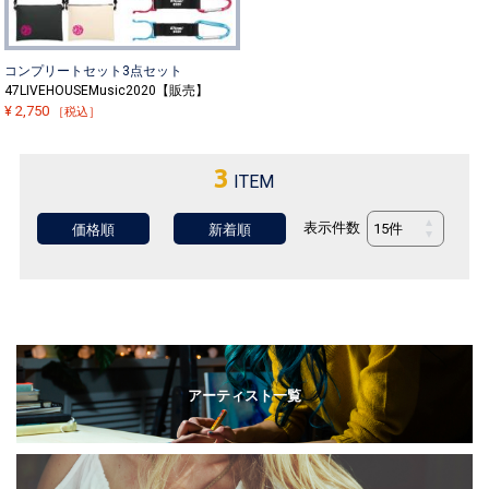
コンプリートセット3点セット
47LIVEHOUSEMusic2020【販売】
¥
2,750
［税込］
3
ITEM
表示件数
価格順
新着順
アーティスト一覧