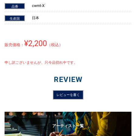
cwmt-X
品番
日本
生産国
¥2,200
販売価格：
（税込）
申し訳ございませんが、只今品切れ中です。
REVIEW
レビューを書く
アーティスト一覧