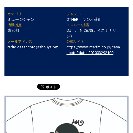
カテゴリ
ジャンル
ミュージシャン
OTHER、ラジオ番組
活動拠点
メンバー/担当
東京都
DJ : NICE73(ナイスナナサ
ン)
メールアドレス
公式サイト
radio.casaricoto@shouya.biz
https://www.interfm.co.jp/casa
ricoto?date=202003292100