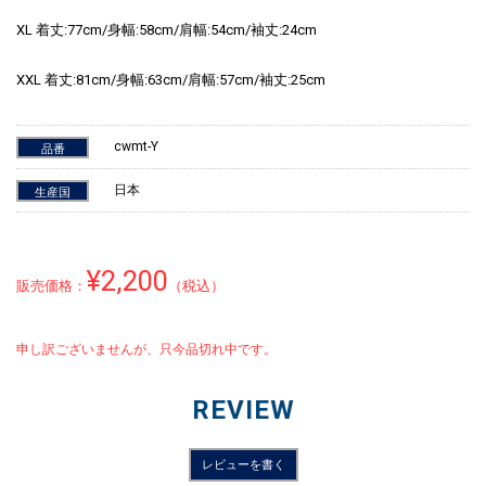
XL 着丈:77cm/身幅:58cm/肩幅:54cm/袖丈:24cm
XXL 着丈:81cm/身幅:63cm/肩幅:57cm/袖丈:25cm
cwmt-Y
品番
日本
生産国
¥2,200
販売価格：
（税込）
申し訳ございませんが、只今品切れ中です。
REVIEW
レビューを書く