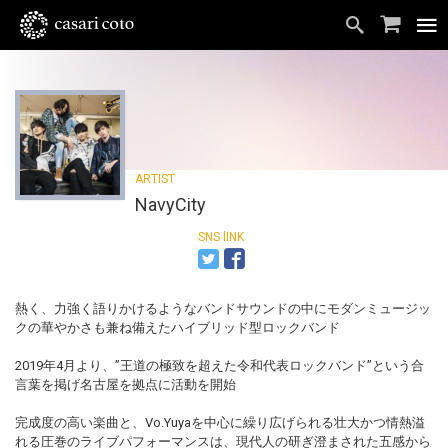
NavyCity
熱く、力強く語りかけるようなバンドサウンドの中にモダンミュージッ
クの華やかさも兼ね備えたハイブリッド型ロックバンド
2019年4月より、”王道の極致を超えた令和代表ロックバンド”という合
言葉を掲げ名古屋を拠点に活動を開始
完成度の高い楽曲と、Vo.Yuyaを中心に繰り広げられる壮大かつ情熱溢
れる圧巻のライブパフォーマンスは、現代人の研ぎ澄まされた五感から