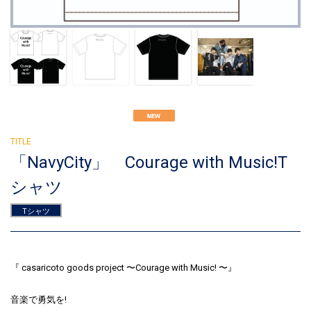
「NavyCity」 Courage with Music!T
シャツ
Tシャツ
『 casaricoto goods project 〜Courage with Music! 〜』
音楽で勇気を!