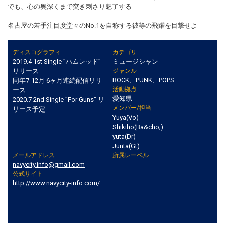
でも、心の奥深くまで突き刺さり魅了する
名古屋の若手注目度堂々のNo.1を自称する彼等の飛躍を目撃せよ
ディスコグラフィ
カテゴリ
2019.4 1st Single ”ハムレッド”
ミュージシャン
リリース
ジャンル
ROCK、PUNK、POPS
同年7-12月 6ヶ月連続配信リリ
活動拠点
ース
愛知県
2020.7 2nd Single ”For Guns” リ
メンバー/担当
リース予定
Yuya(Vo)
Shikiho(Ba&cho;)
yuta(Dr)
Junta(Gt)
メールアドレス
所属レーベル
navycity.info@gmail.com
公式サイト
http://www.navycity-info.com/