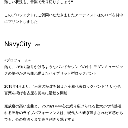
難しい状況も、音楽で乗り切りましょう!!
このプロジェクトにご賛同いただきましたアーティスト様のロゴを背中
にプリントしました
NavyCity
Ver.
<プロフィール>
熱く、力強く語りかけるようなバンドサウンドの中にモダンミュージッ
クの華やかさも兼ね備えたハイブリッド型ロックバンド
2019年4月より、"王道の極致を超えた令和代表ロックバンド"という合
言葉を掲げ名古屋を拠点に活動を開始
完成度の高い楽曲と、Vo.Yuyaを中心に繰り広げられる壮大かつ情熱溢
れる圧巻のライブパフォーマンスは、現代人の研ぎ澄まされた五感から
でも、心の奥深くまで突き刺さり魅了する