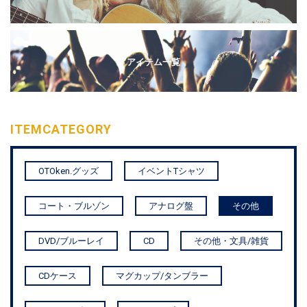
アイテム一覧
ITEM
CATEGORY
OTOken.グッズ
イベントTシャツ
コート・ブルゾン
アナログ盤
その他
DVD/ブルーレイ
CD
その他・文具/雑貨
CDケース
マグカップ/タンブラー