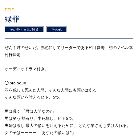
縁罪
その他・文具/雑貨
その他
ぜんぶ君のせいだ。赤色にしてリーダーである如月愛海、初のノベル本
刊行決定!
オーディオドラマ付き。
◯ prologue
罪を犯して死んだ人間、そんな人間にも願いはある
そんな願いを叶えるヒト、5つ。
男は嘆く 「君は人間なの?」
男は笑う 熱有り、生死無し、ヒト5つ。
夫婦は涙し 最大の願いを叶えるために、 どんな業さえも受け入れる。
女の子はーーーー 「あなたの願いは?」