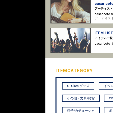
casaricoto
アーティスト
casaricot
アーティス
ITEM LIST
アイテム一覧
casari
ITEM
CATEGORY
OTOken.グッズ
イベン
その他・文具/雑貨
C
帽子/カチューシャ
ポ