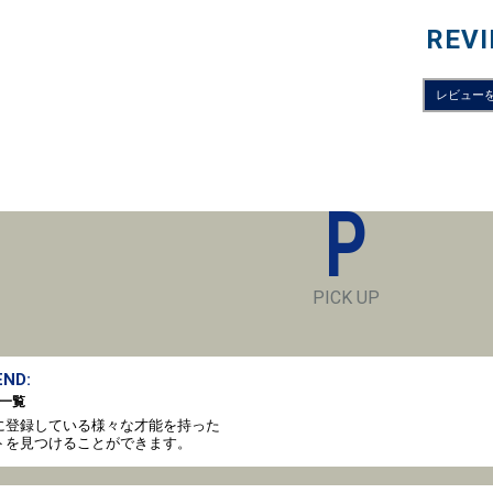
REV
レビュー
P
PICK UP
ND:
一覧
oto に登録している様々な才能を持った
トを見つけることができます。