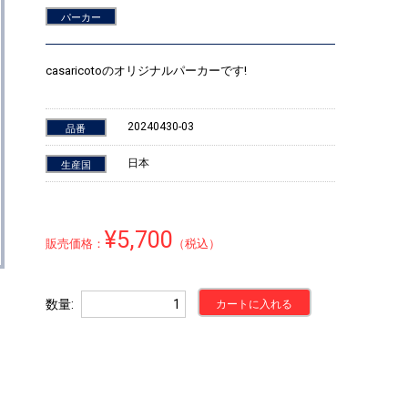
パーカー
casaricotoのオリジナルパーカーです!
20240430-03
品番
日本
生産国
¥5,700
販売価格：
（税込）
数量
カートに入れる