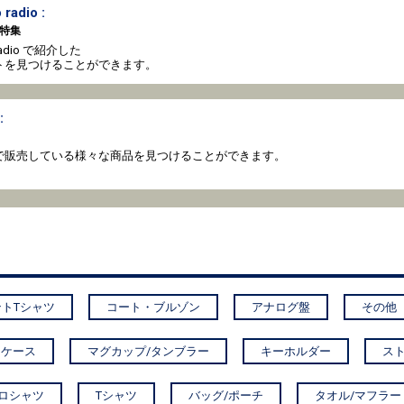
 radio :
特集
o radio で紹介した
トを見つけることができます。
:
coto で販売している様々な商品を見つけることができます。
トTシャツ
コート・ブルゾン
アナログ盤
その他
Dケース
マグカップ/タンブラー
キーホルダー
ス
ロシャツ
Tシャツ
バッグ/ポーチ
タオル/マフラー