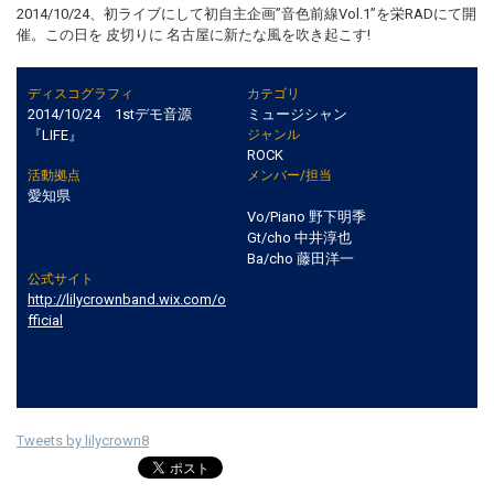
2014/10/24、初ライブにして初自主企画”音色前線Vol.1”を栄RADにて開
催。この日を 皮切りに 名古屋に新たな風を吹き起こす!
ディスコグラフィ
カテゴリ
2014/10/24 1stデモ音源
ミュージシャン
『LIFE』
ジャンル
ROCK
活動拠点
メンバー/担当
愛知県
Vo/Piano 野下明季
Gt/cho 中井淳也
Ba/cho 藤田洋一
公式サイト
http://lilycrownband.wix.com/o
fficial
Tweets by lilycrown8