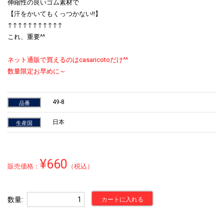
伸縮性の良いゴム素材で
【汗をかいてもくっつかない!!】
↑↑↑↑↑↑↑↑↑↑↑
これ、重要^^
ネット通販で買えるのはcasaricotoだけ^^
数量限定お早めに～
49-8
品番
日本
生産国
¥660
販売価格：
（税込）
数量
カートに入れる