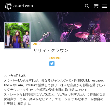
リリィ・クラウン
2014年8月結成。
メ ンバー4人それぞれが、異なるジャンルのバンド(SEQUIM、escape、
The Way I Am、2Mile)で活動しており、様々な音楽から影響を受けたバ
ッグラウンドを生 かした幅広い楽曲制作に取り組んでいる。
ストレートな日本語詞に Vo/Gt直と、Vo/Piano明季の互いに特徴的な男
女混声ボーカル、爽やかなピアノ、エモーショ ナルなギターが独自の
世界観を 展開する。