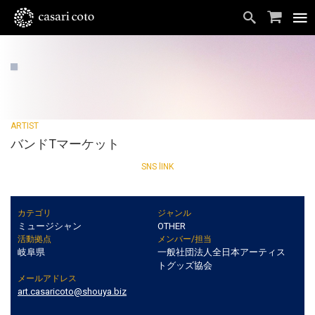
バンドTマーケット
カテゴリ
ジャンル
ミュージシャン
OTHER
活動拠点
メンバー/担当
岐阜県
一般社団法人全日本アーティス
トグッズ協会
メールアドレス
art.casaricoto@shouya.biz