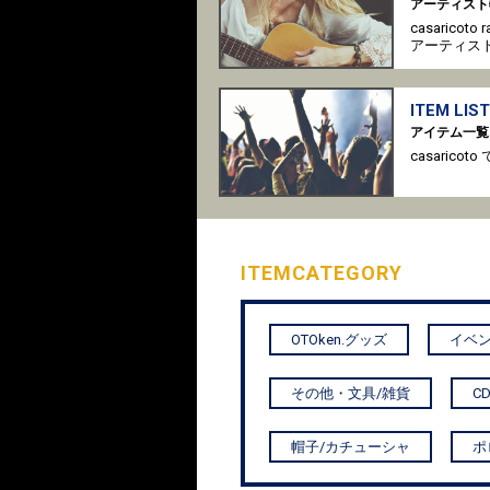
アーティスト
casaricot
アーティス
ITEM LIST
アイテム一覧
casari
ITEM
CATEGORY
OTOken.グッズ
イベン
その他・文具/雑貨
C
帽子/カチューシャ
ポ