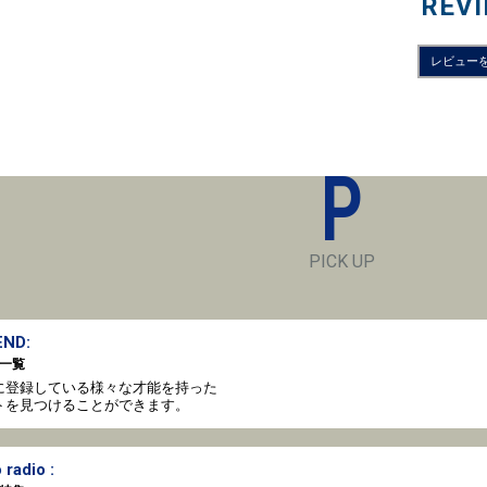
REV
レビュー
P
PICK UP
ND:
一覧
oto に登録している様々な才能を持った
トを見つけることができます。
 radio :