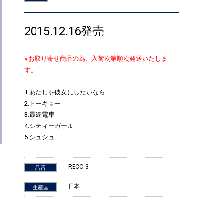
2015.12.16発売
※お取り寄せ商品の為、入荷次第順次発送いたしま
す。
1.あたしを彼女にしたいなら
2.トーキョー
3.最終電車
4.シティーガール
5.シュシュ
RECO-3
品番
日本
生産国