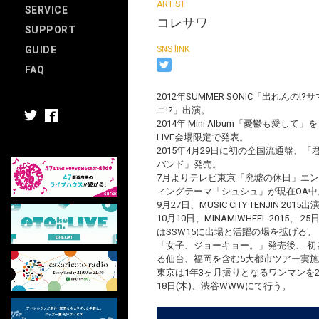
SERVICE
コレサワ
SUPPORT
GUIDE
FAQ
2012年SUMMER SONIC「出れんの!?
ニ!?」出演。
2014年 Mini Album「憂鬱も愛して」を
LIVE会場限定で発表。
2015年4月29日に初の全国流通盤、「
バンド」発売。
7月よりテレビ東京「廃墟の休日」エ
ィングテーマ「シュシュ」が現在OA中
9月27日、MUSIC CITY TENJIN 2015出
10月10日、MINAMIWHEEL 2015、 25
はSSW15に出場と活躍の場を拡げる。
「女子、ジョーキョー。」発売後、 初
る仙台、福岡を含む5大都市ツアー実
東京は1年3ヶ月振りとなるワンマンを
18日(木)、渋谷WWWにて行う。