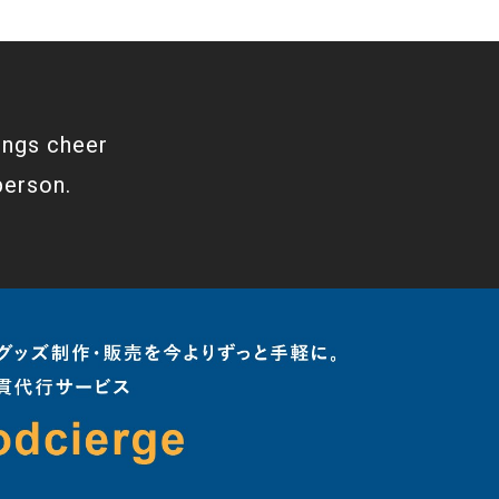
ings cheer
person.