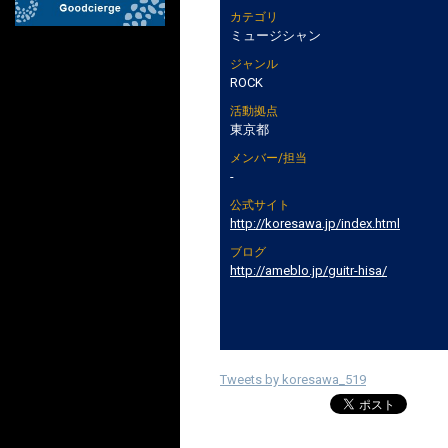
カテゴリ
ミュージシャン
ジャンル
ROCK
活動拠点
東京都
メンバー/担当
-
公式サイト
http://koresawa.jp/index.html
ブログ
http://ameblo.jp/guitr-hisa/
Tweets by koresawa_519