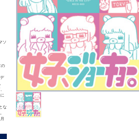
サマソ
君の
ンデ
。
演、
日に
とな
施。
2月