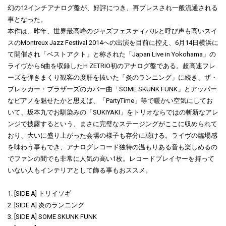
幻の12インチアナログ盤が、好評につき、再プレスされ一般流通される
事となった。
本作は、昨年、世界最高峰のジャズフェスティバルと呼び声も高いスイ
スのMontreux Jazz Festival 2014への出演を目前に控え、6月14日横浜に
て開催され「ベストアクト」と称された「Japan Live in Yokohama」の
ライヴから6曲を収録したH ZETRIO初のアナログ盤である。超高速フレ
ーズを弾きまくり観客の度肝を抜いた「炎のランニング」に続き、ザ・
ブレッカー・ブラザーズのカバー曲「SOME SKUNK FUNK」とアッパー
なピアノを魅せたかと思えば、「PartyTime」等で暖かい空気にしてお
いて、坂本九でお馴染みの「SUKIYAKI」をトリオならではの斬新なアレ
ンジで披露するという、まさに完璧なステージングがここに収められて
おり、大いに盛り上がった会場の様子も存分に聴ける。ライヴの臨場感
を味わう事もでき、アナログレコード独特の温もりある音も楽しめるの
でファンの間でも非常に人気の高い1枚。レコードプレイヤーを持って
いない人もインテリアとして飾る事もおススメ。
1. [SIDE A] トリイソギ
2. [SIDE A] 炎のランニング
3. [SIDE A] SOME SKUNK FUNK