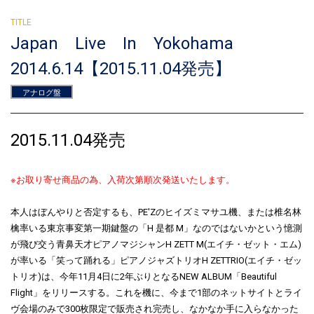
Japan Live In Yokohama
2014.6.14【2015.11.04発売】
アナログ盤
2015.11.04発売
※お取り寄せ商品の為、入荷次第順次発送いたします。
本人はぼんやりと否定するも、PE'Zのヒイズミマサユ機、または椎名林
檎率いる東京事変第一期鍵盤の「H 是都 M」なのではないかという憶測
が飛び交う青鼻天才ピアノマジシャンH ZETT M(エイチ・ゼット・エム)
が率いる「笑って踊れる」ピアノジャズトリオH ZETTRIO(エイチ・ゼッ
トリオ)は、今年11月4日に2年ぶりとなるNEW ALBUM「Beautiful
Flight」をリリースする。これを機に、今まで1部のネットサイトとライ
ヴ会場のみで300枚限定で販売され完売し、なかなか手に入らなかった