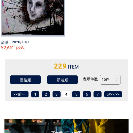
超越 2020/10/7
¥
2,640
［税込］
229
ITEM
表示件数
価格順
新着順
<<前へ
1
2
3
4
5
6
7
次へ>>
アーティスト一覧