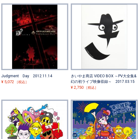
Judgment Day 2012.11.14
きいやま商店 VIDEO BOX ～PV大全集&
¥
5,072
幻の初ライブ映像収録～ 2017.03.15
［税込］
¥
2,750
［税込］