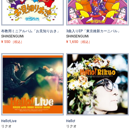
布教用ミニアルバム「お見知りおき」
3曲入りEP「東京維新カーニバル」
SHiNSENGUMi
SHiNSENGUMi
¥
550
¥
1,650
［税込］
［税込］
Hello!Live
Hello!
リクオ
リクオ